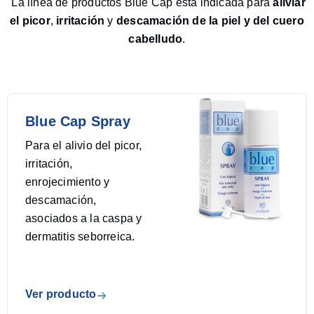
La línea de productos Blue Cap está indicada para
aliviar
el picor
,
irritación
y
descamación de la piel y del cuero
cabelludo
.
Blue Cap Spray
Para el alivio del picor,
irritación,
enrojecimiento y
descamación,
asociados a la caspa y
dermatitis seborreica.
Ver producto