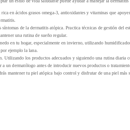
tar un estilo de vida saludable puede ayudar a manejar la dermatitis 
rica en ácidos grasos omega-3, antioxidantes y vitaminas que apoyen 
rmatitis.
 síntomas de la dermatitis atópica. Practica técnicas de gestión del es
antener una rutina de sueño regular.
o en tu hogar, especialmente en invierno, utilizando humidificadores 
 por ejemplo la lana.
n. Utilizando los productos adecuados y siguiendo una rutina diaria c
ar a un dermatólogo antes de introducir nuevos productos o tratamient
rás mantener tu piel atópica bajo control y disfrutar de una piel más