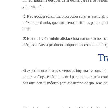
inmediatamente después de la ducha para sellar la hume
y la irritación.
③ Protección solar:
La protección solar es esencial, p
dióxido de titanio, que son menos irritantes para la pie
libre.
④ Formulación minimalista:
Opta por productos con 
alérgicas. Busca productos etiquetados como hipoalergé
Tr
Si experimentas brotes severos es importante consulta
tu dermatólogo es fundamental para monitorear la condi
consulta con tu médico para asegurarte de que sean ade