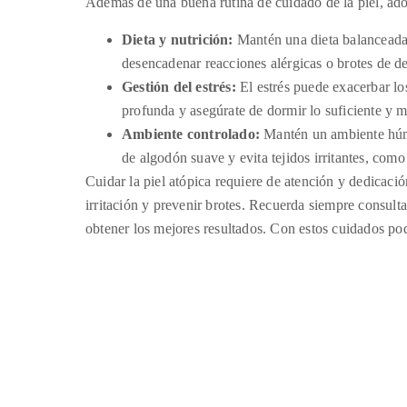
Además de una buena rutina de cuidado de la piel, adop
Dieta y nutrición:
Mantén una dieta balanceada 
desencadenar reacciones alérgicas o brotes de de
Gestión del estrés:
El estrés puede exacerbar los
profunda y asegúrate de dormir lo suficiente y m
Ambiente controlado:
Mantén un ambiente húmed
de algodón suave y evita tejidos irritantes, como
Cuidar la piel atópica requiere de atención y dedicació
irritación y prevenir brotes. Recuerda siempre consult
obtener los mejores resultados. Con estos cuidados pod
Admin
18 de diciembre de 2024
Novedades