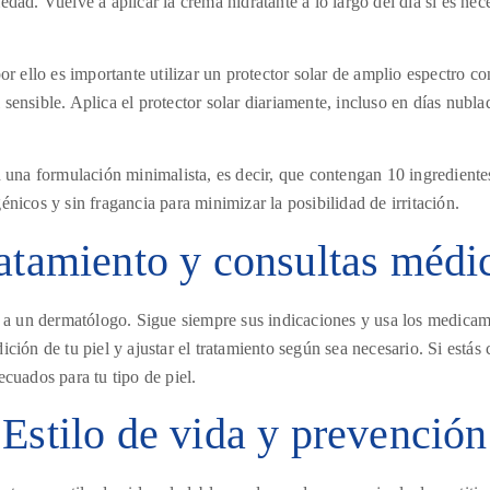
dad. Vuelve a aplicar la crema hidratante a lo largo del día si es ne
or ello es importante utilizar un protector solar de amplio espectro c
l sensible. Aplica el protector solar diariamente, incluso en días nubla
una formulación minimalista, es decir, que contengan 10 ingredientes
nicos y sin fragancia para minimizar la posibilidad de irritación.
atamiento y consultas médi
r a un dermatólogo. Sigue siempre sus indicaciones y usa los medicam
ción de tu piel y ajustar el tratamiento según sea necesario. Si está
cuados para tu tipo de piel.
Estilo de vida y prevención